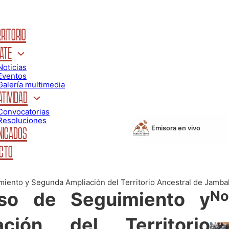
RITORIO
ATE
Noticias
Eventos
Galería multimedia
TIVIDAD
Convocatorias
Resoluciones
Emisora en vivo
ICADOS
CTO
iento y Segunda Ampliación del Territorio Ancestral de Jamba
No
so de Seguimiento y
ción del Territorio