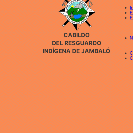
I
E
E
CABILDO
N
DEL RESGUARDO
INDÍGENA DE JAMBALÓ
C
C