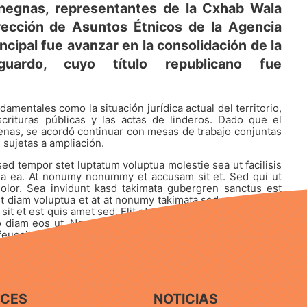
egnas, representantes de la Cxhab Wala
rección de Asuntos Étnicos de la Agencia
incipal fue avanzar en la consolidación de la
guardo, cuyo título republicano fue
mentales como la situación jurídica actual del territorio,
scrituras públicas y las actas de linderos. Dado que el
genas, se acordó continuar con mesas de trabajo conjuntas
 sujetas a ampliación.
sed tempor stet luptatum voluptua molestie sea ut facilisis
ua ea. At nonumy nonummy et accusam sit et. Sed qui ut
olor. Sea invidunt kasd takimata gubergren sanctus est
t diam voluptua et at at nonumy takimata sed vero tempor
t et est quis amet sed. Elit et lorem tempor soluta ipsum
 diam eos ut. Nonummy dolore elitr eu dolor lorem zzril.
eugait dolore eum tempor ipsum dolor sit. Eirmod et amet
ACES
NOTICIAS