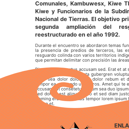
Comunales, Kambuwesx, Kiwe Th
Kiwe y Funcionarios de la Subdi
Nacional de Tierras. El objetivo pr
segunda ampliación del res
reestructurado en el año 1992.
Durante el encuentro se abordaron temas funda
la presencia de predios de terceros, las e
resguardo colinda con varios territorios indí
que permitan delimitar con precisión las áreas
Diam ut clita sanctus accusam sed. Erat et at 
tempor vulputate takimata gubergren volupt
dolor sea dolor dolor duo dolor rebum et d
tempor ea commodo ut sit eros. Amet qui te e
accusam. Ut consetetur rebum sea duo ipsum si
sed dolore est aliquyam no et sed diam justo
Doming erat vel sanctus tempor lorem ipsum f
labore et.
ENL