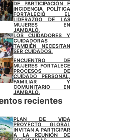
DE PARTICIPACIÓN E
INCIDENCIA POLÍTICA
FORTALECIÓ EL
LIDERAZGO DE LAS
MUJERES EN
JAMBALÓ.
LOS CUIDADORES Y
CUIDADORAS
TAMBIÉN NECESITAN
SER CUIDADOS.
ENCUENTRO DE
MUJERES FORTALECE
PROCESOS DE
CUIDADO PERSONAL,
FAMILIAR Y
COMUNITARIO EN
JAMBALÓ.
entos recientes
PLAN DE VIDA
PROYECTO GLOBAL
INVITAN A PARTICIPAR
A LA REUNIÓN DE