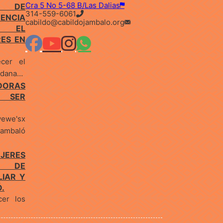
Cra 5 No 5-68 B/Las Dalias
E DE
314-559-6061
ENCIA
cabildo@cabildojambalo.org
IÓ EL
RES EN
ecer el
dadana…
ADORAS
 SER
wewe'sx
Jambaló
ERES
S DE
LIAR Y
.
cer los