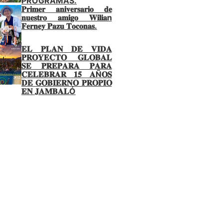
PROGRAMAS.
𝐏𝐫𝐢𝐦𝐞𝐫 𝐚𝐧𝐢𝐯𝐞𝐫𝐬𝐚𝐫𝐢𝐨 𝐝𝐞
𝐧𝐮𝐞𝐬𝐭𝐫𝐨 𝐚𝐦𝐢𝐠𝐨 𝐖𝐢𝐥𝐢𝐚n
𝐅𝐞𝐫𝐧𝐞𝐲 𝐏𝐚𝐳𝐮 𝐓𝐨𝐜𝐨𝐧𝐚𝐬.
𝐄𝐋 𝐏𝐋𝐀𝐍 𝐃𝐄 𝐕𝐈𝐃𝐀
𝐏𝐑𝐎𝐘𝐄𝐂𝐓𝐎 𝐆𝐋𝐎𝐁𝐀𝐋
𝐒𝐄 𝐏𝐑𝐄𝐏𝐀𝐑𝐀 𝐏𝐀𝐑𝐀
𝐂𝐄𝐋𝐄𝐁𝐑𝐀𝐑 𝟏𝟓 𝐀Ñ𝐎𝐒
𝐃𝐄 𝐆𝐎𝐁𝐈𝐄𝐑𝐍𝐎 𝐏𝐑𝐎𝐏𝐈𝐎
𝐄𝐍 𝐉𝐀𝐌𝐁𝐀𝐋Ó