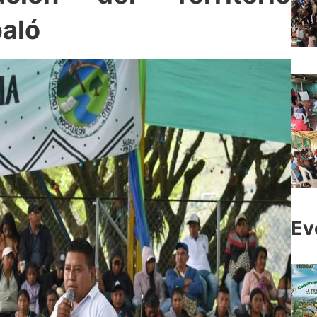
aló
Ev