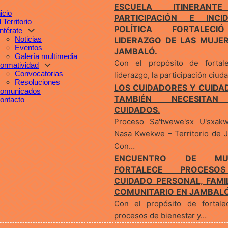
ESCUELA ITINERANT
nicio
PARTICIPACIÓN E INCID
l Territorio
POLÍTICA FORTALEC
ntérate
Noticias
LIDERAZGO DE LAS MUJE
Eventos
JAMBALÓ.
Galería multimedia
Con el propósito de fortal
ormatividad
Convocatorias
liderazgo, la participación ciu
Resoluciones
LOS CUIDADORES Y CUID
omunicados
TAMBIÉN NECESITAN
ontacto
CUIDADOS.
Proceso Sa'twewe'sx U'sxak
Nasa Kwekwe – Territorio de 
Con…
ENCUENTRO DE MUJ
FORTALECE PROCESO
CUIDADO PERSONAL, FAMI
COMUNITARIO EN JAMBALÓ
Con el propósito de fortale
procesos de bienestar y…