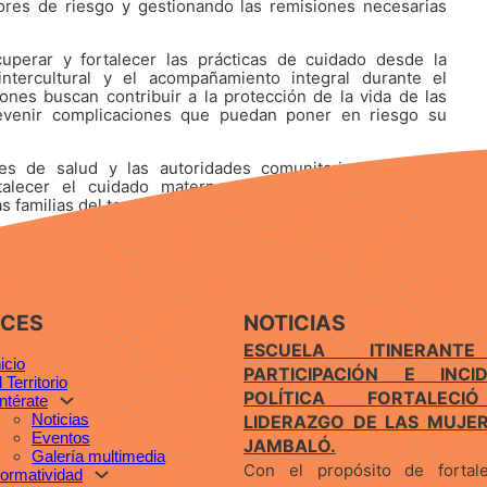
tores de riesgo y gestionando las remisiones necesarias
uperar y fortalecer las prácticas de cuidado desde la
ntercultural y el acompañamiento integral durante el
ones buscan contribuir a la protección de la vida de las
evenir complicaciones que puedan poner en riesgo su
nes de salud y las autoridades comunitarias continúan
alecer el cuidado materno e infantil, reafirmando el
s familias del territorio de Jambaló.
ACES
NOTICIAS
ESCUELA ITINERANT
nicio
PARTICIPACIÓN E INCID
l Territorio
POLÍTICA FORTALEC
ntérate
Noticias
LIDERAZGO DE LAS MUJE
Eventos
JAMBALÓ.
Galería multimedia
Con el propósito de fortal
ormatividad