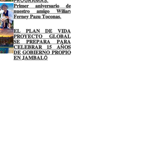
PROGRAMAS.
𝐏𝐫𝐢𝐦𝐞𝐫 𝐚𝐧𝐢𝐯𝐞𝐫𝐬𝐚𝐫𝐢𝐨 𝐝𝐞
𝐧𝐮𝐞𝐬𝐭𝐫𝐨 𝐚𝐦𝐢𝐠𝐨 𝐖𝐢𝐥𝐢𝐚n
𝐅𝐞𝐫𝐧𝐞𝐲 𝐏𝐚𝐳𝐮 𝐓𝐨𝐜𝐨𝐧𝐚𝐬.
𝐄𝐋 𝐏𝐋𝐀𝐍 𝐃𝐄 𝐕𝐈𝐃𝐀
𝐏𝐑𝐎𝐘𝐄𝐂𝐓𝐎 𝐆𝐋𝐎𝐁𝐀𝐋
𝐒𝐄 𝐏𝐑𝐄𝐏𝐀𝐑𝐀 𝐏𝐀𝐑𝐀
𝐂𝐄𝐋𝐄𝐁𝐑𝐀𝐑 𝟏𝟓 𝐀Ñ𝐎𝐒
𝐃𝐄 𝐆𝐎𝐁𝐈𝐄𝐑𝐍𝐎 𝐏𝐑𝐎𝐏𝐈𝐎
𝐄𝐍 𝐉𝐀𝐌𝐁𝐀𝐋Ó