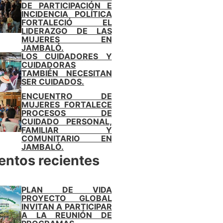
DE PARTICIPACIÓN E
INCIDENCIA POLÍTICA
FORTALECIÓ EL
LIDERAZGO DE LAS
MUJERES EN
JAMBALÓ.
LOS CUIDADORES Y
CUIDADORAS
TAMBIÉN NECESITAN
SER CUIDADOS.
ENCUENTRO DE
MUJERES FORTALECE
PROCESOS DE
CUIDADO PERSONAL,
FAMILIAR Y
COMUNITARIO EN
JAMBALÓ.
entos recientes
PLAN DE VIDA
PROYECTO GLOBAL
INVITAN A PARTICIPAR
A LA REUNIÓN DE