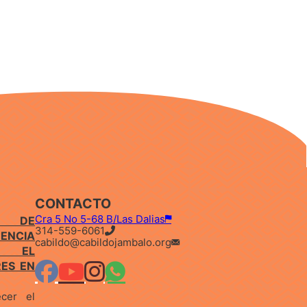
CONTACTO
Cra 5 No 5-68 B/Las Dalias
E DE
314-559-6061
ENCIA
cabildo@cabildojambalo.org
IÓ EL
RES EN
ecer el