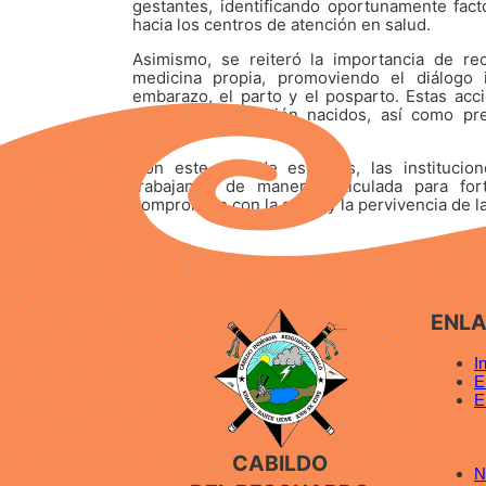
gestantes, identificando oportunamente fac
hacia los centros de atención en salud.
Asimismo, se reiteró la importancia de rec
medicina propia, promoviendo el diálogo i
embarazo, el parto y el posparto. Estas acci
madres y los recién nacidos, así como pr
bienestar.
Con este tipo de espacios, las institucio
trabajando de manera articulada para fort
compromiso con la salud y la pervivencia de la
ENL
I
E
E
CABILDO
N