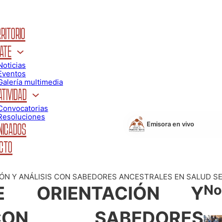
RITORIO
ATE
Noticias
Eventos
Galería multimedia
TIVIDAD
Convocatorias
Resoluciones
Emisora en vivo
ICADOS
CTO
ÓN Y ANÁLISIS CON SABEDORES ANCESTRALES EN SALUD SE 
No
E ORIENTACIÓN Y
CON SABEDORES