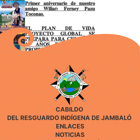
𝐏𝐫𝐢𝐦𝐞𝐫 𝐚𝐧𝐢𝐯𝐞𝐫𝐬𝐚𝐫𝐢𝐨 𝐝𝐞 𝐧𝐮𝐞𝐬𝐭𝐫𝐨
𝐚𝐦𝐢𝐠𝐨 𝐖𝐢𝐥𝐢𝐚n 𝐅𝐞𝐫𝐧𝐞𝐲 𝐏𝐚𝐳𝐮
𝐓𝐨𝐜𝐨𝐧𝐚𝐬.
𝐄𝐋 𝐏𝐋𝐀𝐍 𝐃𝐄 𝐕𝐈𝐃𝐀
𝐏𝐑𝐎𝐘𝐄𝐂𝐓𝐎 𝐆𝐋𝐎𝐁𝐀𝐋 𝐒𝐄
𝐏𝐑𝐄𝐏𝐀𝐑𝐀 𝐏𝐀𝐑𝐀 𝐂𝐄𝐋𝐄𝐁𝐑𝐀𝐑
𝟏𝟓 𝐀Ñ𝐎𝐒 𝐃𝐄 𝐆𝐎𝐁𝐈𝐄𝐑𝐍𝐎
𝐏𝐑𝐎𝐏𝐈𝐎 𝐄𝐍 𝐉𝐀𝐌𝐁𝐀𝐋Ó
CABILDO
DEL RESGUARDO INDÍGENA DE JAMBALÓ
ENLACES
NOTICIAS