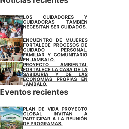
Noticias recientes
LOS CUIDADORES Y
CUIDADORAS TAMBIÉN
NECESITAN SER CUIDADOS.
ENCUENTRO DE MUJERES
FORTALECE PROCESOS DE
CUIDADO PERSONAL,
FAMILIAR Y COMUNITARIO
EN JAMBALÓ.
PROYECTO AMBIENTAL
FORTALECE LA CASA DE LA
SABIDURÍA Y DE LAS
ECONOMÍAS PROPIAS EN
JAMBALÓ.
Eventos recientes
PLAN DE VIDA PROYECTO
GLOBAL INVITAN A
PARTICIPAR A LA REUNIÓN
DE PROGRAMAS.