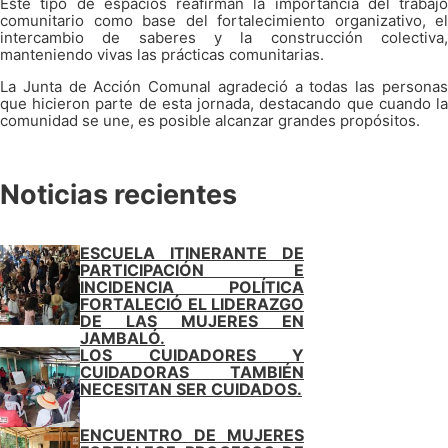
Este tipo de espacios reafirman la importancia del trabajo
comunitario como base del fortalecimiento organizativo, el
intercambio de saberes y la construcción colectiva,
manteniendo vivas las prácticas comunitarias.
La Junta de Acción Comunal agradeció a todas las personas
que hicieron parte de esta jornada, destacando que cuando la
comunidad se une, es posible alcanzar grandes propósitos.
Noticias recientes
ESCUELA ITINERANTE DE
PARTICIPACIÓN E
INCIDENCIA POLÍTICA
FORTALECIÓ EL LIDERAZGO
DE LAS MUJERES EN
JAMBALÓ.
LOS CUIDADORES Y
CUIDADORAS TAMBIÉN
NECESITAN SER CUIDADOS.
ENCUENTRO DE MUJERES