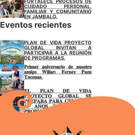
FORTALECE PROCESOS DE
CUIDADO PERSONAL,
FAMILIAR Y COMUNITARIO
EN JAMBALÓ.
Eventos recientes
PLAN DE VIDA PROYECTO
GLOBAL INVITAN A
PARTICIPAR A LA REUNIÓN
DE PROGRAMAS.
𝐏𝐫𝐢𝐦𝐞𝐫 𝐚𝐧𝐢𝐯𝐞𝐫𝐬𝐚𝐫𝐢𝐨 𝐝𝐞 𝐧𝐮𝐞𝐬𝐭𝐫𝐨
𝐚𝐦𝐢𝐠𝐨 𝐖𝐢𝐥𝐢𝐚n 𝐅𝐞𝐫𝐧𝐞𝐲 𝐏𝐚𝐳𝐮
𝐓𝐨𝐜𝐨𝐧𝐚𝐬.
𝐄𝐋 𝐏𝐋𝐀𝐍 𝐃𝐄 𝐕𝐈𝐃𝐀
𝐏𝐑𝐎𝐘𝐄𝐂𝐓𝐎 𝐆𝐋𝐎𝐁𝐀𝐋 𝐒𝐄
𝐏𝐑𝐄𝐏𝐀𝐑𝐀 𝐏𝐀𝐑𝐀 𝐂𝐄𝐋𝐄𝐁𝐑𝐀𝐑
𝟏𝟓 𝐀Ñ𝐎𝐒 𝐃𝐄 𝐆𝐎𝐁𝐈𝐄𝐑𝐍𝐎
𝐏𝐑𝐎𝐏𝐈𝐎 𝐄𝐍 𝐉𝐀𝐌𝐁𝐀𝐋Ó