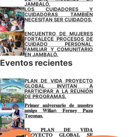
JAMBALÓ.
LOS CUIDADORES Y
CUIDADORAS TAMBIÉN
NECESITAN SER CUIDADOS.
ENCUENTRO DE MUJERES
FORTALECE PROCESOS DE
CUIDADO PERSONAL,
FAMILIAR Y COMUNITARIO
EN JAMBALÓ.
Eventos recientes
PLAN DE VIDA PROYECTO
GLOBAL INVITAN A
PARTICIPAR A LA REUNIÓN
DE PROGRAMAS.
𝐏𝐫𝐢𝐦𝐞𝐫 𝐚𝐧𝐢𝐯𝐞𝐫𝐬𝐚𝐫𝐢𝐨 𝐝𝐞 𝐧𝐮𝐞𝐬𝐭𝐫𝐨
𝐚𝐦𝐢𝐠𝐨 𝐖𝐢𝐥𝐢𝐚n 𝐅𝐞𝐫𝐧𝐞𝐲 𝐏𝐚𝐳𝐮
𝐓𝐨𝐜𝐨𝐧𝐚𝐬.
𝐄𝐋 𝐏𝐋𝐀𝐍 𝐃𝐄 𝐕𝐈𝐃𝐀
𝐏𝐑𝐎𝐘𝐄𝐂𝐓𝐎 𝐆𝐋𝐎𝐁𝐀𝐋 𝐒𝐄