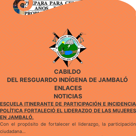
𝐏𝐑𝐄𝐏𝐀𝐑𝐀 𝐏𝐀𝐑𝐀 𝐂𝐄𝐋𝐄𝐁𝐑𝐀𝐑
𝟏𝟓 𝐀Ñ𝐎𝐒 𝐃𝐄 𝐆𝐎𝐁𝐈𝐄𝐑𝐍𝐎
𝐏𝐑𝐎𝐏𝐈𝐎 𝐄𝐍 𝐉𝐀𝐌𝐁𝐀𝐋Ó
CABILDO
DEL RESGUARDO INDÍGENA DE JAMBALÓ
ENLACES
NOTICIAS
ESCUELA ITINERANTE DE PARTICIPACIÓN E INCIDENCIA
POLÍTICA FORTALECIÓ EL LIDERAZGO DE LAS MUJERES
EN JAMBALÓ.
Con el propósito de fortalecer el liderazgo, la participación
ciudadana…