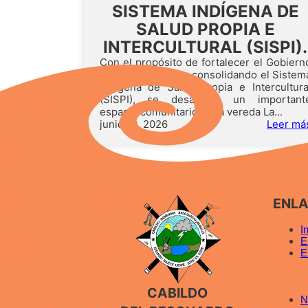
SISTEMA INDÍGENA DE
SALUD PROPIA E
INTERCULTURAL (SISPI).
Con el propósito de fortalecer el Gobiern
Propio y continuar consolidando el Sistem
Indígena de Salud Propia e Intercultura
(SISPI), se desarrolló un important
espacio comunitario en la vereda La...
junio 10, 2026
Leer má
ENL
I
E
E
CABILDO
N