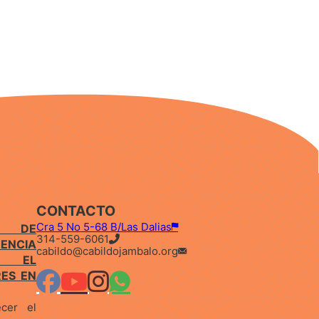
CONTACTO
Cra 5 No 5-68 B/Las Dalias
E DE
314-559-6061
ENCIA
cabildo@cabildojambalo.org
IÓ EL
RES EN
ecer el