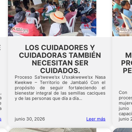
E
LOS CUIDADORES Y
CUIDADORAS TAMBIÉN
M
NECESITAN SER
PR
CUIDADOS.
PE
Proceso Sa’twewe’sx U’sxakwewe’sx Nasa
Kwekwe – Territorio de Jambaló Con el
propósito de seguir fortaleciendo el
,
Con 
bienestar integral de las semillas caciques
a
proce
y de las personas que día a día...
e
mujere
a
junio
capaci
s
junio 30, 2026
Leer más
junio 