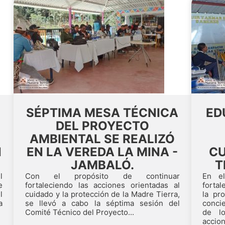
SÉPTIMA MESA TÉCNICA
ED
DEL PROYECTO
AMBIENTAL SE REALIZÓ
N
EN LA VEREDA LA MINA -
CU
JAMBALÓ.
T
l
Con el propósito de continuar
En el
e
fortaleciendo las acciones orientadas al
fortal
l
cuidado y la protección de la Madre Tierra,
la pr
a
se llevó a cabo la séptima sesión del
conci
Comité Técnico del Proyecto...
de lo
accion