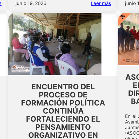
s
junio 19, 2026
Leer más
junio 
AS
E
ENCUENTRO DEL
DI
PROCESO DE
B
FORMACIÓN POLÍTICA
CONTINÚA
En el 
FORTALECIENDO EL
Asamb
PENSAMIENTO
Jun
(ASO
ORGANIZATIVO EN
eligió