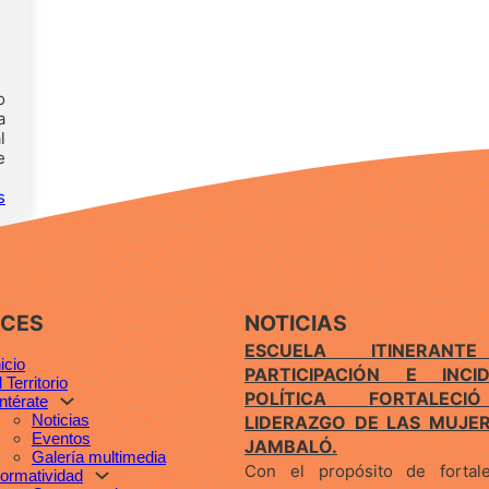
o
a
l
e
s
Más noticias
ACES
NOTICIAS
ESCUELA ITINERANT
nicio
PARTICIPACIÓN E INCID
l Territorio
POLÍTICA FORTALEC
ntérate
Noticias
LIDERAZGO DE LAS MUJE
Eventos
JAMBALÓ.
Galería multimedia
Con el propósito de fortal
ormatividad