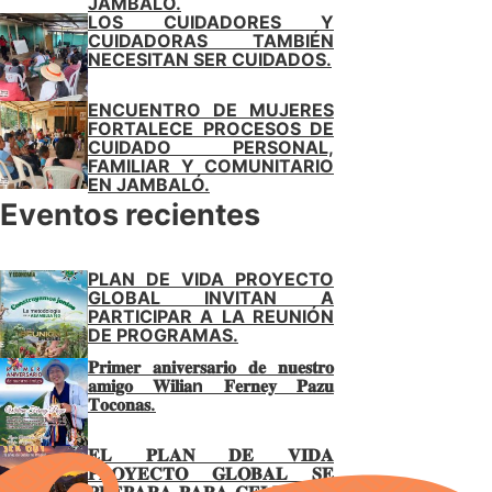
JAMBALÓ.
LOS CUIDADORES Y
CUIDADORAS TAMBIÉN
NECESITAN SER CUIDADOS.
ENCUENTRO DE MUJERES
FORTALECE PROCESOS DE
CUIDADO PERSONAL,
FAMILIAR Y COMUNITARIO
EN JAMBALÓ.
Eventos recientes
PLAN DE VIDA PROYECTO
GLOBAL INVITAN A
PARTICIPAR A LA REUNIÓN
DE PROGRAMAS.
𝐏𝐫𝐢𝐦𝐞𝐫 𝐚𝐧𝐢𝐯𝐞𝐫𝐬𝐚𝐫𝐢𝐨 𝐝𝐞 𝐧𝐮𝐞𝐬𝐭𝐫𝐨
𝐚𝐦𝐢𝐠𝐨 𝐖𝐢𝐥𝐢𝐚n 𝐅𝐞𝐫𝐧𝐞𝐲 𝐏𝐚𝐳𝐮
𝐓𝐨𝐜𝐨𝐧𝐚𝐬.
𝐄𝐋 𝐏𝐋𝐀𝐍 𝐃𝐄 𝐕𝐈𝐃𝐀
𝐏𝐑𝐎𝐘𝐄𝐂𝐓𝐎 𝐆𝐋𝐎𝐁𝐀𝐋 𝐒𝐄
𝐏𝐑𝐄𝐏𝐀𝐑𝐀 𝐏𝐀𝐑𝐀 𝐂𝐄𝐋𝐄𝐁𝐑𝐀𝐑