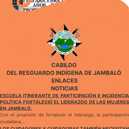
𝟏𝟓 𝐀Ñ𝐎𝐒 𝐃𝐄 𝐆𝐎𝐁𝐈𝐄𝐑𝐍𝐎
𝐏𝐑𝐎𝐏𝐈𝐎 𝐄𝐍 𝐉𝐀𝐌𝐁𝐀𝐋Ó
CABILDO
DEL RESGUARDO INDÍGENA DE JAMBALÓ
ENLACES
NOTICIAS
ESCUELA ITINERANTE DE PARTICIPACIÓN E INCIDENCIA
POLÍTICA FORTALECIÓ EL LIDERAZGO DE LAS MUJERES
EN JAMBALÓ.
Con el propósito de fortalecer el liderazgo, la participación
ciudadana…
LOS CUIDADORES Y CUIDADORAS TAMBIÉN NECESITAN