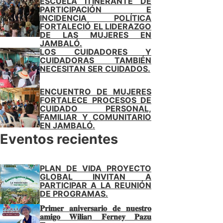
ESCUELA ITINERANTE DE
PARTICIPACIÓN E
INCIDENCIA POLÍTICA
FORTALECIÓ EL LIDERAZGO
DE LAS MUJERES EN
JAMBALÓ.
LOS CUIDADORES Y
CUIDADORAS TAMBIÉN
NECESITAN SER CUIDADOS.
ENCUENTRO DE MUJERES
FORTALECE PROCESOS DE
CUIDADO PERSONAL,
FAMILIAR Y COMUNITARIO
EN JAMBALÓ.
Eventos recientes
PLAN DE VIDA PROYECTO
GLOBAL INVITAN A
PARTICIPAR A LA REUNIÓN
DE PROGRAMAS.
𝐏𝐫𝐢𝐦𝐞𝐫 𝐚𝐧𝐢𝐯𝐞𝐫𝐬𝐚𝐫𝐢𝐨 𝐝𝐞 𝐧𝐮𝐞𝐬𝐭𝐫𝐨
𝐚𝐦𝐢𝐠𝐨 𝐖𝐢𝐥𝐢𝐚n 𝐅𝐞𝐫𝐧𝐞𝐲 𝐏𝐚𝐳𝐮