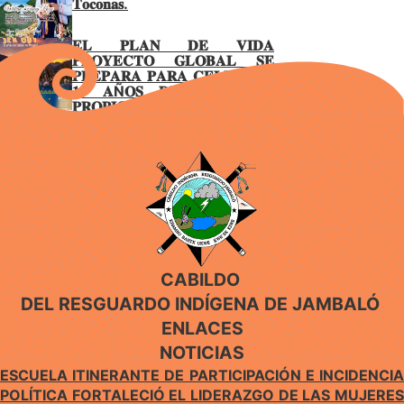
𝐓𝐨𝐜𝐨𝐧𝐚𝐬.
𝐄𝐋 𝐏𝐋𝐀𝐍 𝐃𝐄 𝐕𝐈𝐃𝐀
𝐏𝐑𝐎𝐘𝐄𝐂𝐓𝐎 𝐆𝐋𝐎𝐁𝐀𝐋 𝐒𝐄
𝐏𝐑𝐄𝐏𝐀𝐑𝐀 𝐏𝐀𝐑𝐀 𝐂𝐄𝐋𝐄𝐁𝐑𝐀𝐑
𝟏𝟓 𝐀Ñ𝐎𝐒 𝐃𝐄 𝐆𝐎𝐁𝐈𝐄𝐑𝐍𝐎
𝐏𝐑𝐎𝐏𝐈𝐎 𝐄𝐍 𝐉𝐀𝐌𝐁𝐀𝐋Ó
CABILDO
DEL RESGUARDO INDÍGENA DE JAMBALÓ
ENLACES
NOTICIAS
ESCUELA ITINERANTE DE PARTICIPACIÓN E INCIDENCIA
POLÍTICA FORTALECIÓ EL LIDERAZGO DE LAS MUJERES