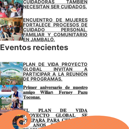
CUIDADORAS TAMBIÉN
NECESITAN SER CUIDADOS.
ENCUENTRO DE MUJERES
FORTALECE PROCESOS DE
CUIDADO PERSONAL,
FAMILIAR Y COMUNITARIO
EN JAMBALÓ.
Eventos recientes
PLAN DE VIDA PROYECTO
GLOBAL INVITAN A
PARTICIPAR A LA REUNIÓN
DE PROGRAMAS.
𝐏𝐫𝐢𝐦𝐞𝐫 𝐚𝐧𝐢𝐯𝐞𝐫𝐬𝐚𝐫𝐢𝐨 𝐝𝐞 𝐧𝐮𝐞𝐬𝐭𝐫𝐨
𝐚𝐦𝐢𝐠𝐨 𝐖𝐢𝐥𝐢𝐚n 𝐅𝐞𝐫𝐧𝐞𝐲 𝐏𝐚𝐳𝐮
𝐓𝐨𝐜𝐨𝐧𝐚𝐬.
𝐄𝐋 𝐏𝐋𝐀𝐍 𝐃𝐄 𝐕𝐈𝐃𝐀
𝐏𝐑𝐎𝐘𝐄𝐂𝐓𝐎 𝐆𝐋𝐎𝐁𝐀𝐋 𝐒𝐄
𝐏𝐑𝐄𝐏𝐀𝐑𝐀 𝐏𝐀𝐑𝐀 𝐂𝐄𝐋𝐄𝐁𝐑𝐀𝐑
𝟏𝟓 𝐀Ñ𝐎𝐒 𝐃𝐄 𝐆𝐎𝐁𝐈𝐄𝐑𝐍𝐎