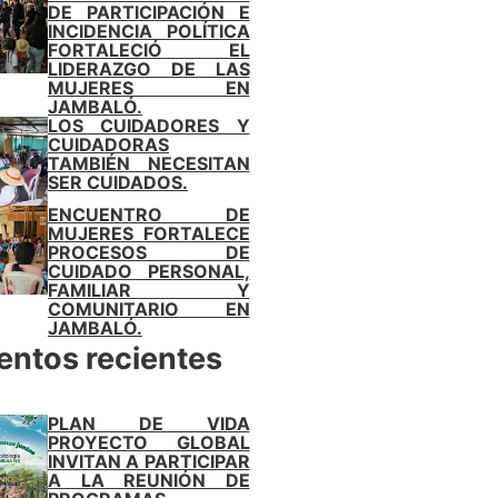
DE PARTICIPACIÓN E
INCIDENCIA POLÍTICA
FORTALECIÓ EL
LIDERAZGO DE LAS
MUJERES EN
JAMBALÓ.
LOS CUIDADORES Y
CUIDADORAS
TAMBIÉN NECESITAN
SER CUIDADOS.
ENCUENTRO DE
MUJERES FORTALECE
PROCESOS DE
CUIDADO PERSONAL,
FAMILIAR Y
COMUNITARIO EN
JAMBALÓ.
entos recientes
PLAN DE VIDA
PROYECTO GLOBAL
INVITAN A PARTICIPAR
A LA REUNIÓN DE