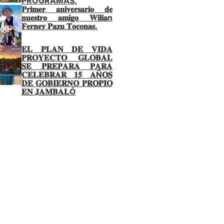
PROGRAMAS.
𝐏𝐫𝐢𝐦𝐞𝐫 𝐚𝐧𝐢𝐯𝐞𝐫𝐬𝐚𝐫𝐢𝐨 𝐝𝐞
𝐧𝐮𝐞𝐬𝐭𝐫𝐨 𝐚𝐦𝐢𝐠𝐨 𝐖𝐢𝐥𝐢𝐚n
𝐅𝐞𝐫𝐧𝐞𝐲 𝐏𝐚𝐳𝐮 𝐓𝐨𝐜𝐨𝐧𝐚𝐬.
𝐄𝐋 𝐏𝐋𝐀𝐍 𝐃𝐄 𝐕𝐈𝐃𝐀
𝐏𝐑𝐎𝐘𝐄𝐂𝐓𝐎 𝐆𝐋𝐎𝐁𝐀𝐋
𝐒𝐄 𝐏𝐑𝐄𝐏𝐀𝐑𝐀 𝐏𝐀𝐑𝐀
𝐂𝐄𝐋𝐄𝐁𝐑𝐀𝐑 𝟏𝟓 𝐀Ñ𝐎𝐒
𝐃𝐄 𝐆𝐎𝐁𝐈𝐄𝐑𝐍𝐎 𝐏𝐑𝐎𝐏𝐈𝐎
𝐄𝐍 𝐉𝐀𝐌𝐁𝐀𝐋Ó