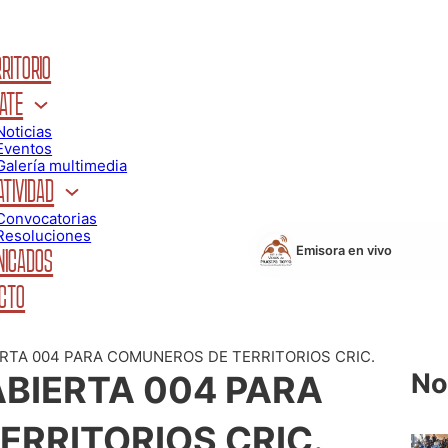
RITORIO
ATE
Noticias
Eventos
Galería multimedia
TIVIDAD
Convocatorias
Resoluciones
Emisora en vivo
ICADOS
CTO
RTA 004 PARA COMUNEROS DE TERRITORIOS CRIC.
No
BIERTA 004 PARA
RRITORIOS CRIC.