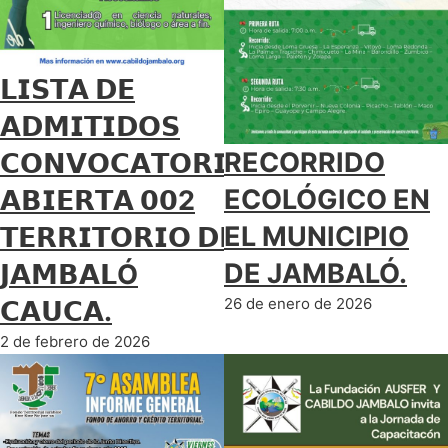
𝗟𝗜𝗦𝗧𝗔 𝗗𝗘
𝗔𝗗𝗠𝗜𝗧𝗜𝗗𝗢𝗦
RECORRIDO
𝗖𝗢𝗡𝗩𝗢𝗖𝗔𝗧𝗢𝗥𝗜𝗔
ECOLÓGICO EN
𝗔𝗕𝗜𝗘𝗥𝗧𝗔 𝟬𝟬2
EL MUNICIPIO
𝗧𝗘𝗥𝗥𝗜𝗧𝗢𝗥𝗜𝗢 𝗗𝗘
DE JAMBALÓ.
𝗝𝗔𝗠𝗕𝗔𝗟Ó
26 de enero de 2026
𝗖𝗔𝗨𝗖𝗔.
2 de febrero de 2026