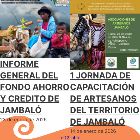
INFORME
1 JORNADA DE
GENERAL DEL
CAPACITACIÓN
FONDO AHORRO
DE ARTESANOS
Y CREDITO DE
DEL TERRITORIO
JAMBALÓ
DE JAMBALÓ
23 de enero de 2026
14 de enero de 2026
←
1
2
3
4
→