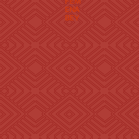
F
E
M
E
N
A
B
E
Y