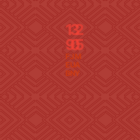
1
3
2
9
0
5
F
J
M
E
U
A
B
N
Y